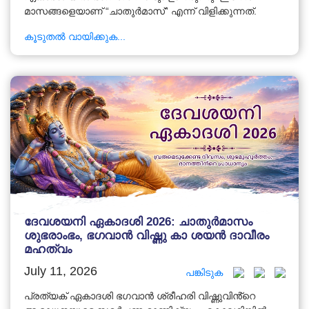
മാസങ്ങളെയാണ് “ചാതുർമാസ്” എന്ന് വിളിക്കുന്നത്.
കൂടുതൽ വായിക്കുക...
ദേവശയനി ഏകാദശി 2026: ചാതുർമാസം
ശുഭരാംഭം, ഭഗവാൻ വിഷ്ണു കാ ശയൻ ദാവീരം
മഹത്വം
July 11, 2026
പങ്കിടുക
പ്രത്യക് ഏകാദശി ഭഗവാൻ ശ്രീഹരി വിഷ്ണുവിൻ്റെ