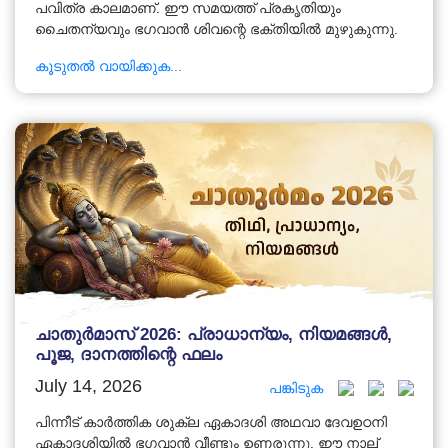
പവിത്ര കാലമാണ്. ഈ സമയത്ത് പ്രകൃതിയും
ചൈതന്യവും ഭഗവാൻ ശിവന്റെ ഭക്തിയിൽ മുഴുകുന്നു.
കൂടുതൽ വായിക്കുക...
ചാതുർമാസ് 2026: പ്രാധാന്യം, നിയമങ്ങൾ,
പൂജ, ദാനത്തിന്റെ ഫലം
July 14, 2026
പങ്കിടുക
പിന്നീട് കാർത്തിക ശുക്ല ഏകാദശി അഥവാ ദേവഉഠനി
ഏകാദശിയിൽ ഭഗവാൻ വീണ്ടും ഉണരുന്നു. ഈ നാല്