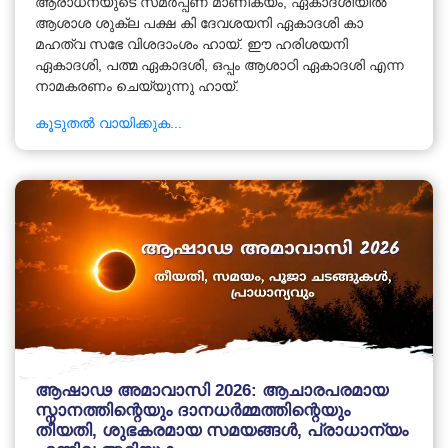
ആരാധനയുടെ സമർപ്പണ മാണിക്യം, ഏകാദശിയിൽ
ആശാശ ശുക്ല പക്ഷ കി ദേവശയനി ഏകാദശി കാ
മഹത്വ സഭേ വിശദാംശം ഹായ്. ഈ ഹരിശയനി
ഏകാദശി, പത്മ ഏകാദശി, ഒപ്പം ആശാഠി ഏകാദശി എന്ന
നാമകരണം ചെയ്യുന്നു ഹായ്.
കൂടുതൽ വായിക്കുക...
ആഷാഢ അമാവാസി 2026: ആചാരപരമായ
സ്നാനത്തിന്റെയും ദാനധർമ്മത്തിന്റെയും
തീയതി, ശുഭകരമായ സമയങ്ങൾ, പ്രാധാന്യം