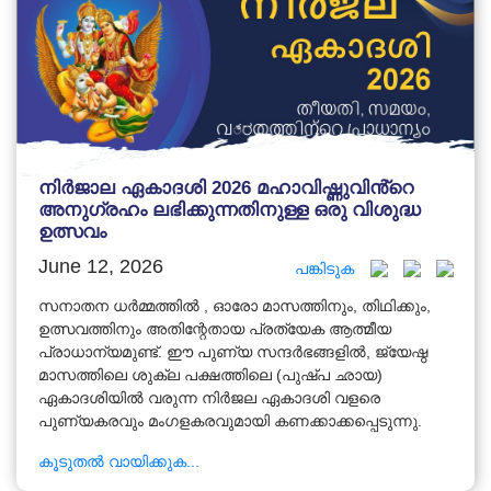
നിർജാല ഏകാദശി 2026 മഹാവിഷ്ണുവിൻ്റെ
അനുഗ്രഹം ലഭിക്കുന്നതിനുള്ള ഒരു വിശുദ്ധ
ഉത്സവം
June 12, 2026
പങ്കിടുക
സനാതന ധർമ്മത്തിൽ , ഓരോ മാസത്തിനും, തിഥിക്കും,
ഉത്സവത്തിനും അതിന്റേതായ പ്രത്യേക ആത്മീയ
പ്രാധാന്യമുണ്ട്. ഈ പുണ്യ സന്ദർഭങ്ങളിൽ, ജ്യേഷ്ഠ
മാസത്തിലെ ശുക്ല പക്ഷത്തിലെ (പുഷ്പ ഛായ)
ഏകാദശിയിൽ വരുന്ന നിർജല ഏകാദശി വളരെ
പുണ്യകരവും മംഗളകരവുമായി കണക്കാക്കപ്പെടുന്നു.
കൂടുതൽ വായിക്കുക...