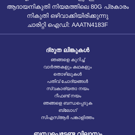
ആദായനികുതി നിയമത്തിലെ 80G പ്രകാരം
നികുതി ഒഴിവാക്കിയിരിക്കുന്നു
ചാരിറ്റി ഐഡി: AAATN4183F
ദ്രുത ലിങ്കുകൾ
ഞങ്ങളെ കുറിച്ച്
വാർത്തകളും കഥകളും
തൊഴിലുകൾ
പതിവ് ചോദ്യങ്ങൾ
സ്വകാര്യതാ നയം
റീഫണ്ട് നയം
ഞങ്ങളെ ബന്ധപ്പെടുക
ബ്ലോഗ്
സിഎസ്ആർ പങ്കാളിത്തം
ബന്ധപ്പെടേണ്ട വിലാസം