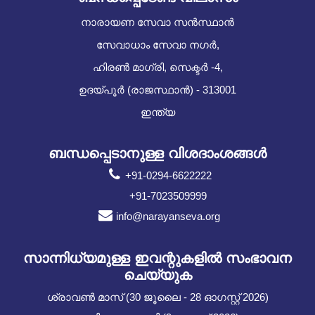
നാരായണ സേവാ സൻസ്ഥാൻ
സേവാധാം സേവാ നഗർ,
ഹിരൺ മാഗ്രി, സെക്ടർ -4,
ഉദയ്പൂർ (രാജസ്ഥാൻ) - 313001
ഇന്ത്യ
ബന്ധപ്പെടാനുള്ള വിശദാംശങ്ങൾ
+91-0294-6622222
+91-7023509999
info@narayanseva.org
സാന്നിധ്യമുള്ള ഇവന്റുകളില്‍ സംഭാവന
ചെയ്യുക
ശ്രാവൺ മാസ് (30 ജൂലൈ - 28 ഓഗസ്റ്റ് 2026)