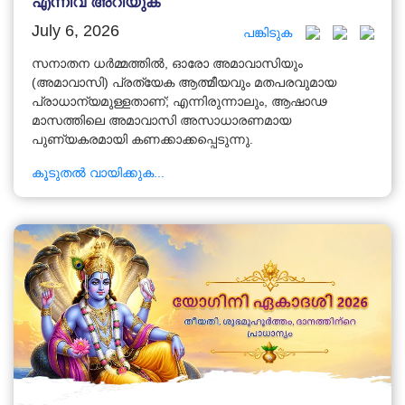
എന്നിവ അറിയുക
July 6, 2026
പങ്കിടുക
സനാതന ധർമ്മത്തിൽ, ഓരോ അമാവാസിയും
(അമാവാസി) പ്രത്യേക ആത്മീയവും മതപരവുമായ
പ്രാധാന്യമുള്ളതാണ്; എന്നിരുന്നാലും, ആഷാഢ
മാസത്തിലെ അമാവാസി അസാധാരണമായ
പുണ്യകരമായി കണക്കാക്കപ്പെടുന്നു.
കൂടുതൽ വായിക്കുക...