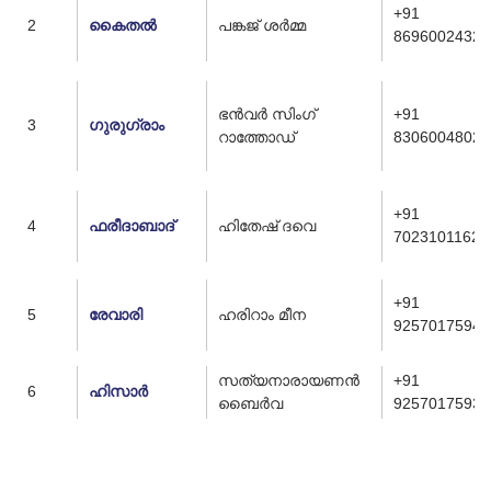
+91
2
കൈതൽ
പങ്കജ് ശർമ്മ
8696002432
ഭൻവർ സിംഗ്
+91
3
ഗുരുഗ്രാം
റാത്തോഡ്
8306004802
+91
4
ഫരീദാബാദ്
ഹിതേഷ് ദവെ
7023101162
+91
5
രേവാരി
ഹരിറാം മീന
9257017594
സത്യനാരായണൻ
+91
6
ഹിസാർ
ബൈർവ
9257017593