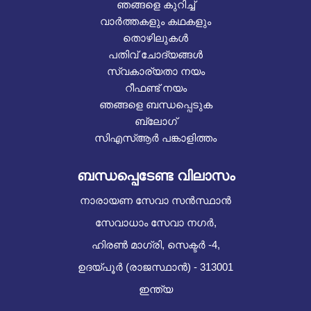
ഞങ്ങളെ കുറിച്ച്
വാർത്തകളും കഥകളും
തൊഴിലുകൾ
പതിവ് ചോദ്യങ്ങൾ
സ്വകാര്യതാ നയം
റീഫണ്ട് നയം
ഞങ്ങളെ ബന്ധപ്പെടുക
ബ്ലോഗ്
സിഎസ്ആർ പങ്കാളിത്തം
ബന്ധപ്പെടേണ്ട വിലാസം
നാരായണ സേവാ സൻസ്ഥാൻ
സേവാധാം സേവാ നഗർ,
ഹിരൺ മാഗ്രി, സെക്ടർ -4,
ഉദയ്പൂർ (രാജസ്ഥാൻ) - 313001
ഇന്ത്യ