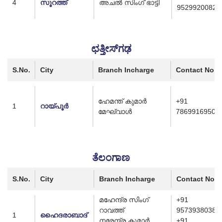
4
സൂറത്ത്
അചൽ സിംഗ് ഭാട്ടി
9529920082
ಛತ್ತೀಸ್‌ಗಢ
S.No.
City
Branch Incharge
Contact No.
ഹേമന്ത് കുമാർ
+91
1
റായ്പൂർ
മേഘ്‌വാൾ
7869916950
ತೆಲಂಗಾಣ
S.No.
City
Branch Incharge
Contact No.
മഹേന്ദ്ര സിംഗ്
+91
റാവത്ത്
9573938038
1
ഹൈദരാബാദ്
നരേന്ദ്ര കുമാർ
+91