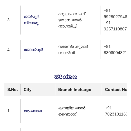
+91
ഹുകാം സിംഗ്
ജയ്പൂർ
9928027946
3
ജമാന ലാൽ
നിവാരു
+91
നാഗാർച്ചി
9257110807
നരേന്ദ്ര കുമാർ
+91
4
ജോധ്പൂർ
സാൽവി
8306004821
ಹರಿಯಾಣ
S.No.
City
Branch Incharge
Contact No.
കനയ്യ ലാൽ
+91
1
അംബാല
വൈരാഗി
7023101160