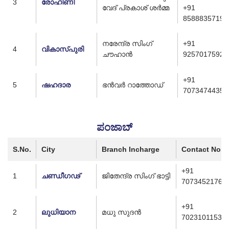
3
രോഹിണി
വേദ് പ്രകാശ് ശർമ്മ
+91
8588835719
നരേന്ദ്ര സിംഗ്
+91
4
വികാസ്പുരി
ചൗഹാൻ
9257017592
+91
5
ഷഹദാര
ഭൻവർ റാത്തോഡ്
7073474435
ಪಂಜಾಬ್
S.No.
City
Branch Incharge
Contact No.
+91
1
ചണ്ഡീഗഢ്
ജിതേന്ദ്ര സിംഗ് ഭാട്ടി
7073452176
+91
2
ലുധിയാന
മധു സുദൻ
7023101153