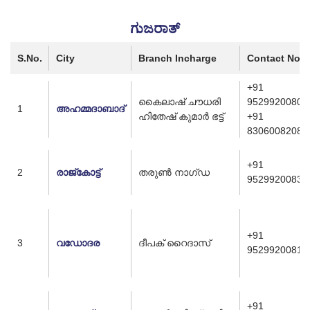
ಗುಜರಾತ್
S.No.
City
Branch Incharge
Contact No.
+91
കൈലാഷ് ചൗധരി
9529920080
1
അഹമ്മദാബാദ്
ഹിതേഷ് കുമാർ ഭട്ട്
+91
8306008208
+91
2
രാജ്കോട്ട്
തരുൺ നാഗ്ഡ
9529920083
+91
3
വഡോദര
ദീപക് റൈദാസ്
9529920081
+91