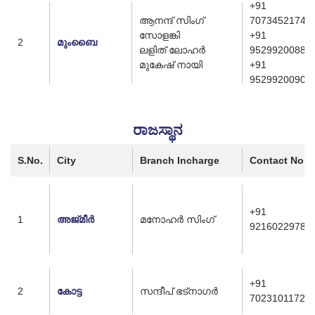
+91
ആനന്ദ് സിംഗ്
7073452174
സോളങ്കി
+91
2
മുംബൈ
ലളിത് ലോഹർ
9529920088
മുകേഷ് നായി
+91
9529920090
ರಾಜಸ್ಥಾನ
S.No.
City
Branch Incharge
Contact No.
+91
1
അജ്മീർ
മനോഹർ സിംഗ്
9216022978
+91
2
കോട്ട
സന്ദീപ് ഭട്നാഗർ
7023101172