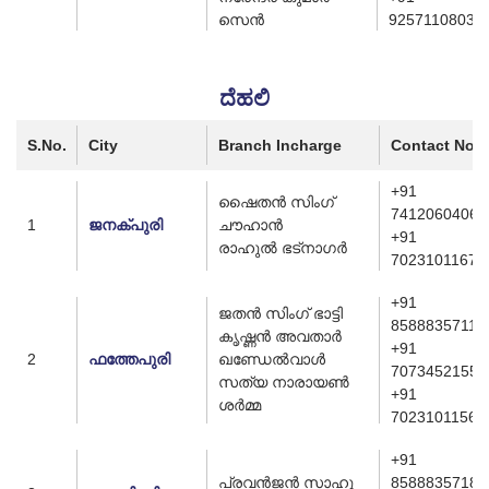
സെൻ
9257110803
ದೆಹಲಿ
S.No.
City
Branch Incharge
Contact No.
+91
ഷൈതൻ സിംഗ്
7412060406
1
ജനക്പുരി
ചൗഹാൻ
+91
രാഹുൽ ഭട്‌നാഗർ
7023101167
+91
ജതൻ സിംഗ് ഭാട്ടി
8588835711
കൃഷ്ണൻ അവതാർ
+91
2
ഫത്തേപുരി
ഖണ്ഡേൽവാൾ
7073452155
സത്യ നാരായൺ
+91
ശർമ്മ
7023101156
+91
പ്രവൻജൻ സാഹു
8588835718