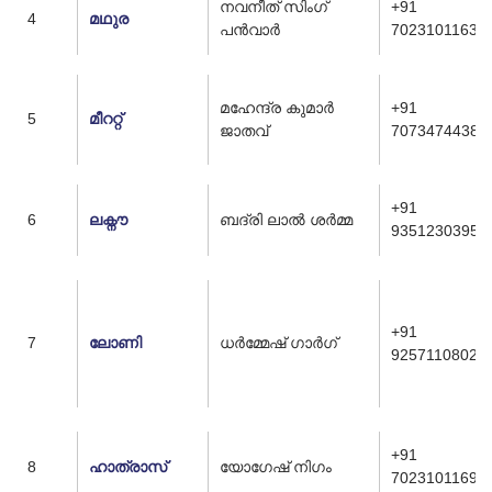
നവനീത് സിംഗ്
+91
4
മഥുര
പൻവാർ
7023101163
മഹേന്ദ്ര കുമാർ
+91
5
മീററ്റ്
ജാതവ്
7073474438
+91
6
ലക്നൗ
ബദ്രി ലാൽ ശർമ്മ
9351230395
+91
7
ലോണി
ധർമ്മേഷ് ഗാർഗ്
9257110802
+91
8
ഹാത്രാസ്
യോഗേഷ് നിഗം
7023101169