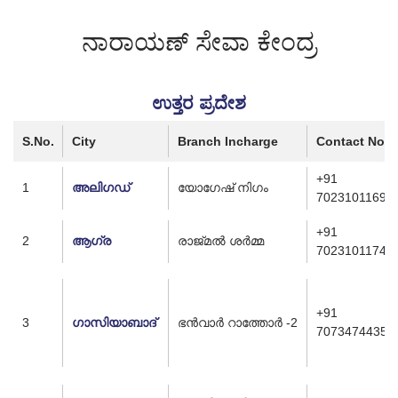
ನಾರಾಯಣ್ ಸೇವಾ ಕೇಂದ್ರ
ಉತ್ತರ ಪ್ರದೇಶ
S.No.
City
Branch Incharge
Contact No.
+91
1
അലിഗഡ്
യോഗേഷ് നിഗം
7023101169
+91
2
ആഗ്ര
രാജ്മൽ ശർമ്മ
7023101174
+91
3
ഗാസിയാബാദ്
ഭൻവാർ റാത്തോർ -2
7073474435