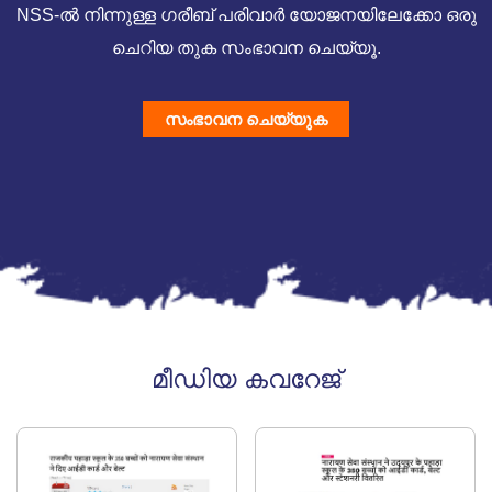
NSS-ൽ നിന്നുള്ള ഗരീബ് പരിവാർ യോജനയിലേക്കോ ഒരു
ചെറിയ തുക സംഭാവന ചെയ്യൂ.
സംഭാവന ചെയ്യുക
മീഡിയ കവറേജ്