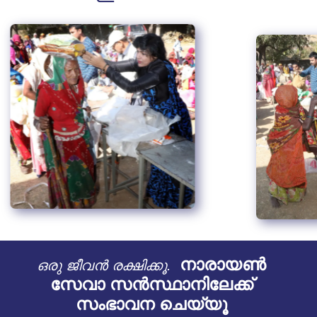
നാരായൺ
ഒരു ജീവൻ രക്ഷിക്കൂ.
സേവാ സൻസ്ഥാനിലേക്ക്
സംഭാവന ചെയ്യൂ