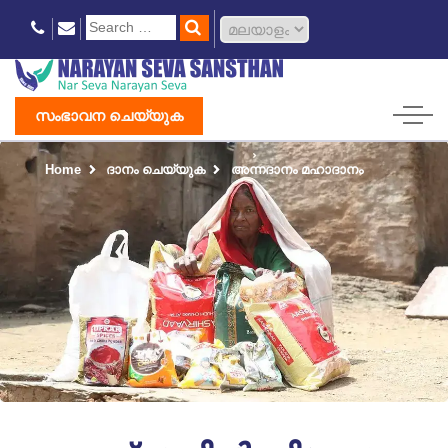
സംഭാവന ചെയ്യുക
Home
ദാനം ചെയ്യുക
അന്നദാനം മഹാദാനം