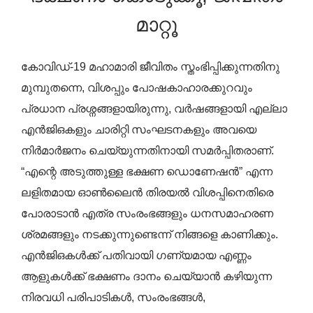
മാറ്റൂ
കോവിഡ്-19 മഹാമാരി ജീവിതം സ്തംഭിപ്പിക്കുന്നതിനു
മുമ്പുതന്നെ, വിശപ്പും പോഷകാഹാരക്കുറവും
പ്രധാന പ്രശ്നങ്ങളായിരുന്നു, വർഷങ്ങളായി എല്ലാ
എൻ‌ജി‌ഒകളും ചാരിറ്റി സംഘടനകളും അവയെ
നിർമാർജനം ചെയ്യുന്നതിനായി സമർപ്പിതരാണ്.
“എന്റെ അടുത്തുള്ള ഭക്ഷണ ഡൊണേഷൻ” എന്ന
ലളിതമായ ഓൺലൈൻ തിരയൽ വിശപ്പിനെതിരെ
പോരാടാൻ എത്ര സംരംഭങ്ങളും ധനസമാഹരണ
ശ്രമങ്ങളും നടക്കുന്നുണ്ടെന്ന് നിങ്ങളെ കാണിക്കും.
എൻ‌ജി‌ഒകൾക്ക് പതിവായി ഗണ്യമായ എണ്ണം
ആളുകൾക്ക് ഭക്ഷണം ദാനം ചെയ്യാൻ കഴിയുന്ന
നിരവധി പരിപാടികൾ, സംരംഭങ്ങൾ,