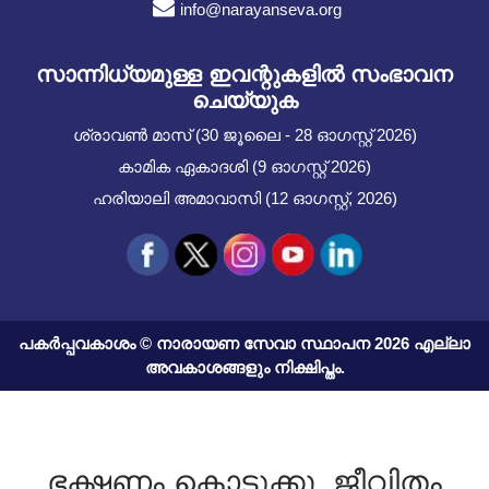
info@narayanseva.org
സാന്നിധ്യമുള്ള ഇവന്റുകളില്‍ സംഭാവന
ചെയ്യുക
ശ്രാവൺ മാസ് (30 ജൂലൈ - 28 ഓഗസ്റ്റ് 2026)
കാമിക ഏകാദശി (9 ഓഗസ്റ്റ് 2026)
ഹരിയാലി അമാവാസി (12 ഓഗസ്റ്റ്, 2026)
പകർപ്പവകാശം © നാരായണ സേവാ സ്ഥാപന 2026 എല്ലാ
അവകാശങ്ങളും നിക്ഷിപ്തം.
ഭക്ഷണം കൊടുക്കൂ, ജീവിതം