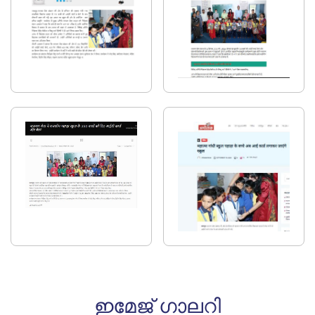
ഇമേജ് ഗാലറി