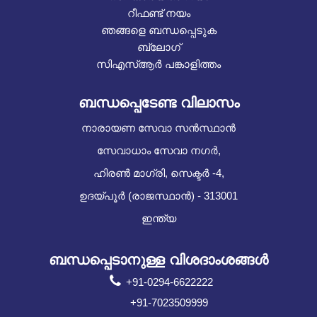
റീഫണ്ട് നയം
ഞങ്ങളെ ബന്ധപ്പെടുക
ബ്ലോഗ്
സിഎസ്ആർ പങ്കാളിത്തം
ബന്ധപ്പെടേണ്ട വിലാസം
നാരായണ സേവാ സൻസ്ഥാൻ
സേവാധാം സേവാ നഗർ,
ഹിരൺ മാഗ്രി, സെക്ടർ -4,
ഉദയ്പൂർ (രാജസ്ഥാൻ) - 313001
ഇന്ത്യ
ബന്ധപ്പെടാനുള്ള വിശദാംശങ്ങൾ
+91-0294-6622222
+91-7023509999