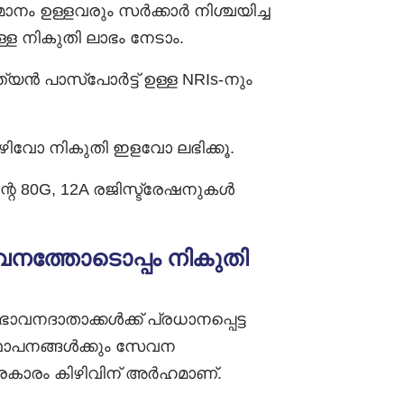
ം ഉള്ളവരും സർക്കാർ നിശ്ചയിച്ച
 നികുതി ലാഭം നേടാം.
യൻ പാസ്‌പോർട്ട് ഉള്ള NRIs-നും
ഴിവോ നികുതി ഇളവോ ലഭിക്കൂ.
്റെ 80G, 12A രജിസ്ട്രേഷനുകൾ
ത്തോടൊപ്പം നികുതി
ദാതാക്കൾക്ക് പ്രധാനപ്പെട്ട
്ഥാപനങ്ങൾക്കും സേവന
കാരം കിഴിവിന് അർഹമാണ്.