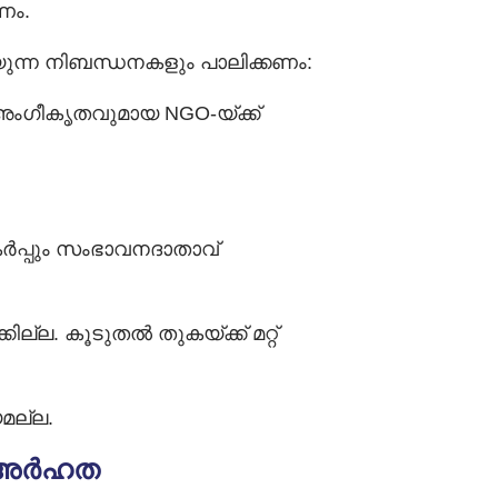
ണം.
ുന്ന നിബന്ധനകളും പാലിക്കണം:
ംഗീകൃതവുമായ NGO-യ്ക്ക്
കർപ്പും സംഭാവനദാതാവ്
ല. കൂടുതൽ തുകയ്ക്ക് മറ്റ്
മല്ല.
ള അർഹത