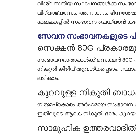
വിശ്വസനീയ സ്ഥാപനങ്ങൾക്ക് സംഭാ
വിദ്യാഭ്യാസം, അന്നദാനം, ഭിന്നശേ
മേഖലകളിൽ സംഭാവന ചെയ്യാൻ കഴിയ
സേവന സംഭാവനകളുടെ പ്
സെക്ഷൻ 80G പ്രകാരമുള
സംഭാവനദാതാക്കൾക്ക് സെക്ഷൻ 80G
നികുതി കിഴിവ് ആവശ്യപ്പെടാം. സ്
ലഭിക്കാം.
കുറവുള്ള നികുതി ബാ
നിയമപ്രകാരം അർഹമായ സംഭാവന തുക,
ഇതിലൂടെ ആകെ നികുതി ഭാരം കുറയുന
സാമൂഹിക ഉത്തരവാദിത്വത