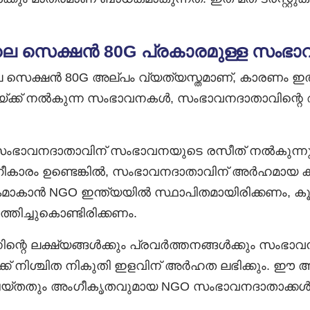
ലെ സെക്ഷൻ 80G പ്രകാരമുള്ള സംഭ
െ സെക്ഷൻ 80G അല്പം വ്യത്യസ്തമാണ്, കാരണം ഇത
-യ്ക്ക് നൽകുന്ന സംഭാവനകൾ, സംഭാവനദാതാവിന്റെ
 സംഭാവനദാതാവിന് സംഭാവനയുടെ രസീത് നൽകുന്നു.
ഗീകാരം ഉണ്ടെങ്കിൽ, സംഭാവനദാതാവിന് അർഹമായ കിഴി
കാൻ NGO ഇന്ത്യയിൽ സ്ഥാപിതമായിരിക്കണം, കൂട
തിച്ചുകൊണ്ടിരിക്കണം.
െ ലക്ഷ്യങ്ങൾക്കും പ്രവർത്തനങ്ങൾക്കും സംഭാ
ക് നിശ്ചിത നികുതി ഇളവിന് അർഹത ലഭിക്കും. ഈ ആ
ർ ചെയ്തതും അംഗീകൃതവുമായ NGO സംഭാവനദാതാക്ക