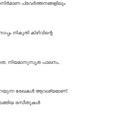
നിർമാണ പ്രവർത്തനങ്ങളിലും
്പം നികുതി കിഴിവിന്റെ
ര്യത, നിയമാനുസൃത പാലനം,
െ പറയുന്ന രേഖകൾ ആവശ്യമാണ്:
 അടങ്ങിയ രസീതുകൾ