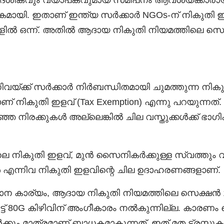
രാദേശികവും വ്യാപകവുമായ സമീപനം ആവശ്യക്കാരാ
ായി. ഇതാണ് ഇന്ത്യ സർക്കാർ NGOs-ന് നികുതി 
ളിൽ ഒന്ന്. അതിൽ ആദായ നികുതി നിയമത്തിലെ സെ
ിവയ്ക്ക് സർക്കാർ നിർബന്ധിതമായി ചുമത്തുന്ന നികു
 നികുതി ഇളവ് (Tax Exemption) എന്നു പറയുന്നത്. ന
ഞ നിരക്കുകൾ അല്ലെങ്കിൽ ചില വസ്തുക്കൾക്ക് ഭാഗി
 നികുതി ഇളവ്, മുൻ സൈനികർക്കുള്ള സ്വത്തും വ
 എന്നിവ നികുതി ഇളവിന്റെ ചില ഉദാഹരണങ്ങളാണ്.
്രധാന കാര്യം, ആദായ നികുതി നിയമത്തിലെ സെക്ഷൻ 
ട്ട് 80G കിഴിവിന് അംഗീകാരം നൽകുന്നില്ല. കാരണം
്കും മാത്രമാണ് ബാധകമാകുന്നത്. ഇത് മത ട്രസ്റ്