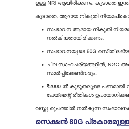
ഉള്ള NRI ആയിരിക്കണം, കൂടാതെ ഇന
കൂടാതെ, ആദായ നികുതി നിയമപ്രകാര
സംഭാവന ആദായ നികുതി നിയമത്ത
നൽകിയതായിരിക്കണം.
സംഭാവനയുടെ 80G രസീത് ലഭ്യമ
ചില സാഹചര്യങ്ങളിൽ, NGO അല്ലെ
സമർപ്പിക്കേണ്ടിവരും.
₹2000-ൽ കൂടുതലുള്ള പണമായി ന
പേയ്‌മെന്റ് രീതികൾ ഉപയോഗിക്ക
വസ്തു രൂപത്തിൽ നൽകുന്ന സംഭാവന
സെക്ഷൻ 80G പ്രകാരമുള്