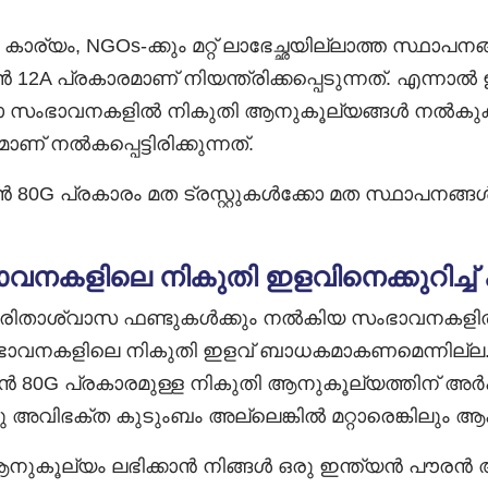
 കാര്യം, NGOs-ക്കും മറ്റ് ലാഭേച്ഛയില്ലാത്ത സ്ഥാപനങ
A പ്രകാരമാണ് നിയന്ത്രിക്കപ്പെടുന്നത്. എന്നാൽ
ോ സംഭാവനകളിൽ നികുതി ആനുകൂല്യങ്ങൾ നൽകുക
 നൽകപ്പെട്ടിരിക്കുന്നത്.
80G പ്രകാരം മത ട്രസ്റ്റുകൾക്കോ മത സ്ഥാപനങ
വനകളിലെ നികുതി ഇളവിനെക്കുറിച്ച
 ദുരിതാശ്വാസ ഫണ്ടുകൾക്കും നൽകിയ സംഭാവനകളിൽ ക
ഭാവനകളിലെ നികുതി ഇളവ് ബാധകമാകണമെന്നില്ല
 80G പ്രകാരമുള്ള നികുതി ആനുകൂല്യത്തിന് അർ
്ദു അവിഭക്ത കുടുംബം അല്ലെങ്കിൽ മറ്റാരെങ്കിലും ആ
കൂല്യം ലഭിക്കാൻ നിങ്ങൾ ഒരു ഇന്ത്യൻ പൗരൻ അല്