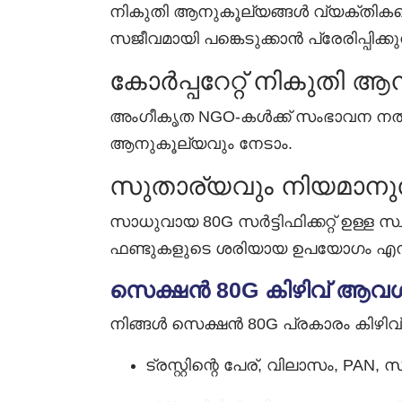
നികുതി ആനുകൂല്യങ്ങൾ വ്യക്തികള
സജീവമായി പങ്കെടുക്കാൻ പ്രേരിപ്പിക്കുന
കോർപ്പറേറ്റ് നികുതി 
അംഗീകൃത NGO-കൾക്ക് സംഭാവന നൽകുന
ആനുകൂല്യവും നേടാം.
സുതാര്യവും നിയമാന
സാധുവായ 80G സർട്ടിഫിക്കറ്റ് ഉള
ഫണ്ടുകളുടെ ശരിയായ ഉപയോഗം എന്നിവ 
സെക്ഷൻ 80G കിഴിവ് ആ
നിങ്ങൾ സെക്ഷൻ 80G പ്രകാരം കിഴി
ട്രസ്റ്റിന്റെ പേര്, വിലാസം, 