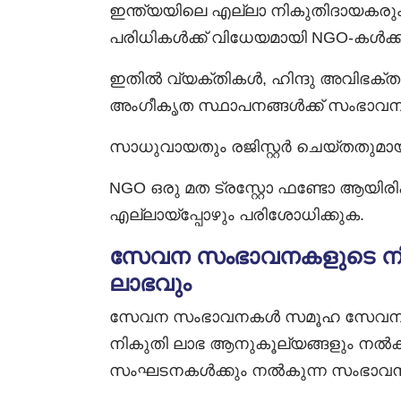
ഇന്ത്യയിലെ എല്ലാ നികുതിദായകരും
പരിധികൾക്ക് വിധേയമായി NGO-കൾക്
ഇതിൽ വ്യക്തികൾ, ഹിന്ദു അവിഭക്ത കു
അംഗീകൃത സ്ഥാപനങ്ങൾക്ക് സംഭാവ
സാധുവായതും രജിസ്റ്റർ ചെയ്തതുമാ
NGO ഒരു മത ട്രസ്റ്റോ ഫണ്ടോ ആയിരിക
എല്ലായ്പ്പോഴും പരിശോധിക്കുക.
സേവന സംഭാവനകളുടെ നി
ലാഭവും
സേവന സംഭാവനകൾ സമൂഹ സേവന പ്രവർത
നികുതി ലാഭ ആനുകൂല്യങ്ങളും നൽകു
സംഘടനകൾക്കും നൽകുന്ന സംഭാവനക