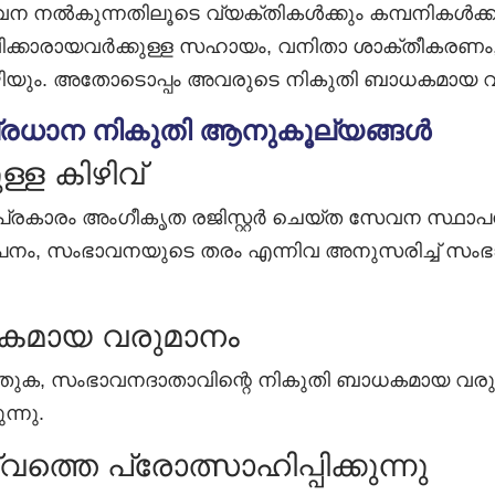
വന നൽകുന്നതിലൂടെ വ്യക്തികൾക്കും കമ്പനികൾക
ഷിക്കാരായവർക്കുള്ള സഹായം, വനിതാ ശാക്തീകരണം,
ും. അതോടൊപ്പം അവരുടെ നികുതി ബാധകമായ വരു
രധാന നികുതി ആനുകൂല്യങ്ങൾ
്ള കിഴിവ്
 പ്രകാരം അംഗീകൃത രജിസ്റ്റർ ചെയ്ത സേവന സ്ഥ
ഥാപനം, സംഭാവനയുടെ തരം എന്നിവ അനുസരിച്ച് സം
ധകമായ വരുമാനം
 സംഭാവനദാതാവിന്റെ നികുതി ബാധകമായ വരുമാനത്ത
്നു.
്തെ പ്രോത്സാഹിപ്പിക്കുന്നു