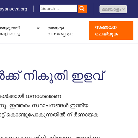
ayanseva.org
സംഭാവന
ങ്ങളുമായി
ഞങ്ങളെ
ചെയ്യുക
്കാളിയാകൂ
ബന്ധപ്പെടുക
 ഡൊണേഷൻ ബോക്സ് സജ്ജീകരിക്കുക
ോതെറാപ്പി കേന്ദ്രം തുറക്കുക
ാംഗ് വിവാഹിൽ രജിസ്റ്റർ ചെയ്യുക
്ക് നികുതി ഇളവ്
ുകൾക്കായി ധനശേഖരണ
ു. ഇത്തരം സ്ഥാപനങ്ങൾ ഇന്ത്യ
നോട്ട് കൊണ്ടുപോകുന്നതിൽ നിർണായക