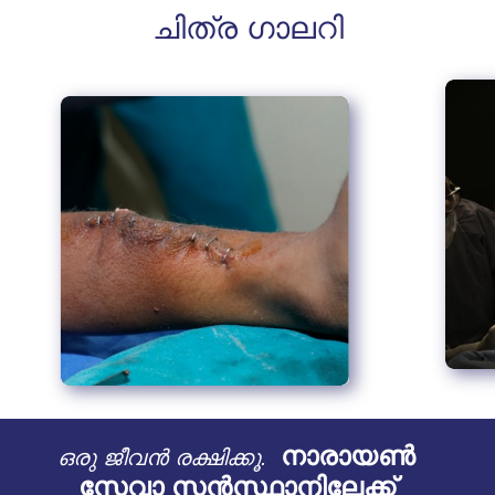
ചിത്ര ഗാലറി
നാരായൺ
ഒരു ജീവൻ രക്ഷിക്കൂ.
സേവാ സൻസ്ഥാനിലേക്ക്