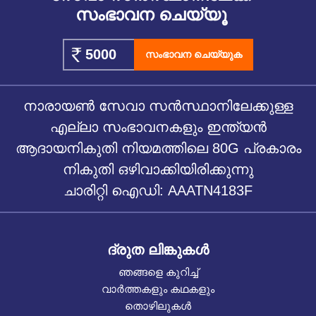
സംഭാവന ചെയ്യൂ
സംഭാവന ചെയ്യുക
നാരായൺ സേവാ സൻസ്ഥാനിലേക്കുള്ള
എല്ലാ സംഭാവനകളും ഇന്ത്യൻ
ആദായനികുതി നിയമത്തിലെ 80G പ്രകാരം
നികുതി ഒഴിവാക്കിയിരിക്കുന്നു
ചാരിറ്റി ഐഡി: AAATN4183F
ദ്രുത ലിങ്കുകൾ
ഞങ്ങളെ കുറിച്ച്
വാർത്തകളും കഥകളും
തൊഴിലുകൾ