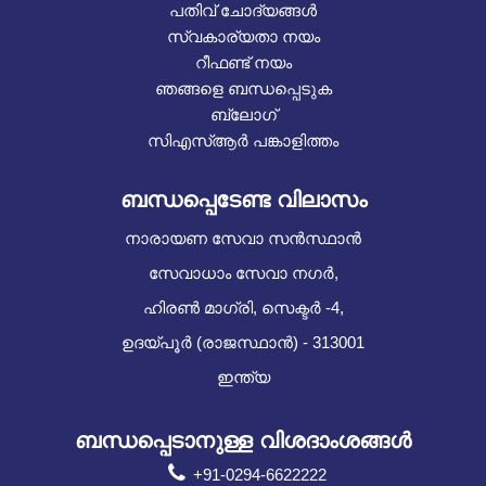
പതിവ് ചോദ്യങ്ങൾ
സ്വകാര്യതാ നയം
റീഫണ്ട് നയം
ഞങ്ങളെ ബന്ധപ്പെടുക
ബ്ലോഗ്
സിഎസ്ആർ പങ്കാളിത്തം
ബന്ധപ്പെടേണ്ട വിലാസം
നാരായണ സേവാ സൻസ്ഥാൻ
സേവാധാം സേവാ നഗർ,
ഹിരൺ മാഗ്രി, സെക്ടർ -4,
ഉദയ്പൂർ (രാജസ്ഥാൻ) - 313001
ഇന്ത്യ
ബന്ധപ്പെടാനുള്ള വിശദാംശങ്ങൾ
+91-0294-6622222