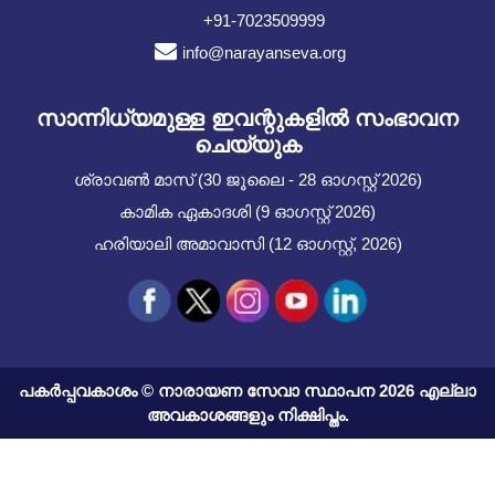
+91-7023509999
info@narayanseva.org
സാന്നിധ്യമുള്ള ഇവന്റുകളില്‍ സംഭാവന
ചെയ്യുക
ശ്രാവൺ മാസ് (30 ജൂലൈ - 28 ഓഗസ്റ്റ് 2026)
കാമിക ഏകാദശി (9 ഓഗസ്റ്റ് 2026)
ഹരിയാലി അമാവാസി (12 ഓഗസ്റ്റ്, 2026)
പകർപ്പവകാശം © നാരായണ സേവാ സ്ഥാപന 2026 എല്ലാ
അവകാശങ്ങളും നിക്ഷിപ്തം.