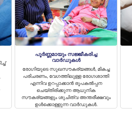
പൂർണ്ണമായും സജ്ജീകരിച്ച
വാർഡുകൾ
ച്
രോഗിയുടെ സുഖസൗകര്യങ്ങൾ, മികച്ച
പരിചരണം, വേഗത്തിലുള്ള രോഗശാന്തി
ം
എന്നിവ ഉറപ്പാക്കാൻ രൂപകൽപ്പന
ചെയ്‌തിരിക്കുന്ന ആധുനിക
സൗകര്യങ്ങളും ശുചിത്വ അന്തരീക്ഷവും
ഉൾക്കൊള്ളുന്ന വാർഡുകൾ.