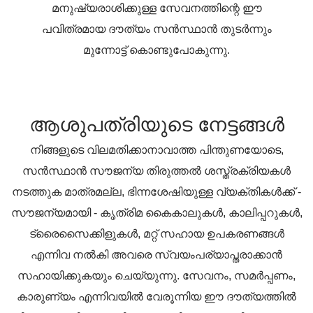
മനുഷ്യരാശിക്കുള്ള സേവനത്തിന്റെ ഈ
പവിത്രമായ ദൗത്യം സൻസ്ഥാൻ തുടർന്നും
മുന്നോട്ട് കൊണ്ടുപോകുന്നു.
ആശുപത്രിയുടെ നേട്ടങ്ങൾ
നിങ്ങളുടെ വിലമതിക്കാനാവാത്ത പിന്തുണയോടെ,
സൻസ്ഥാൻ സൗജന്യ തിരുത്തൽ ശസ്ത്രക്രിയകൾ
നടത്തുക മാത്രമല്ല, ഭിന്നശേഷിയുള്ള വ്യക്തികൾക്ക് -
സൗജന്യമായി - കൃത്രിമ കൈകാലുകൾ, കാലിപ്പറുകൾ,
ട്രൈസൈക്കിളുകൾ, മറ്റ് സഹായ ഉപകരണങ്ങൾ
എന്നിവ നൽകി അവരെ സ്വയംപര്യാപ്തരാക്കാൻ
സഹായിക്കുകയും ചെയ്യുന്നു. സേവനം, സമർപ്പണം,
കാരുണ്യം എന്നിവയിൽ വേരൂന്നിയ ഈ ദൗത്യത്തിൽ