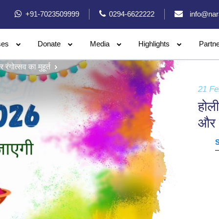
+91-7023509999
0294-6622222
info@nar
ses
Donate
Media
Highlights
Partn
ंगोत्सव का मुहूर्त
21 Fe
होली
और र