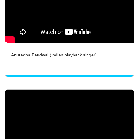
Anuradha Paudwal (Indian playback singer)