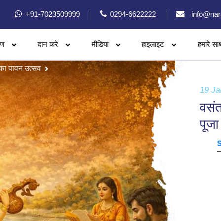
+91-7023509999
0294-6622222
info@nar
रण
दान करे
मीडिया
हाइलाइट
हमारे सा
 का पावन उत्सव
19 Ja
वसं
पूजा