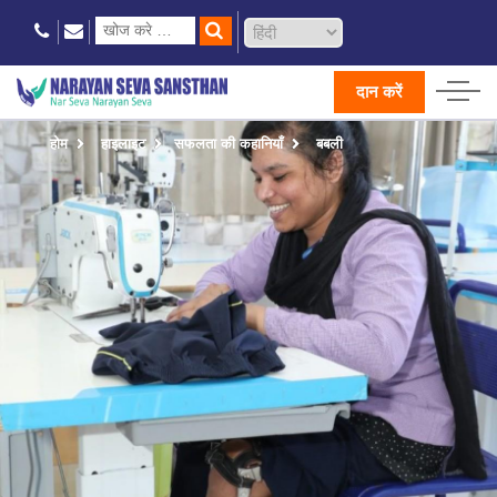
दान करें
होम
हाइलाइट
सफलता की कहानियाँ
बबली