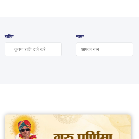
राशि*
नाम*