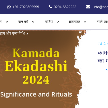
+91-7023509999
0294-6622222
info@nar
रण
दान करे
मीडिया
हाइलाइट
हमारे सा
हत्व और पूजा विधि
14 Ju
काम
का म