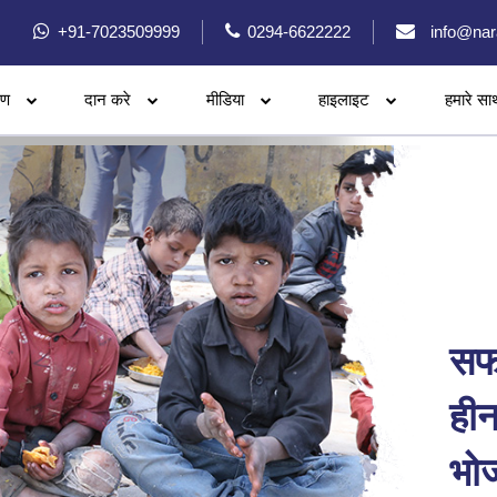
+91-7023509999
0294-6622222
info@nar
रण
दान करे
मीडिया
हाइलाइट
हमारे सा
सफ
हीन
भो