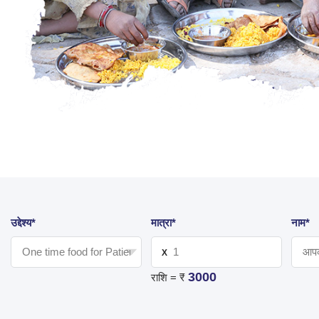
उद्देश्य*
मात्रा*
नाम*
X
3000
राशि = ₹