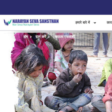
हमारे बारे में
का
होम
दान करें
सफला एकादशी