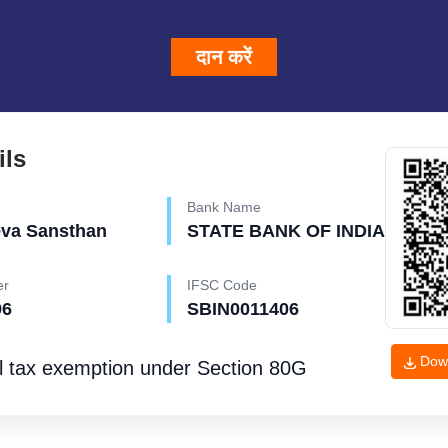
दान करें
ils
Bank Name
eva Sansthan
STATE BANK OF INDIA
er
IFSC Code
96
SBIN0011406
Dow
l tax exemption under
Section 80G