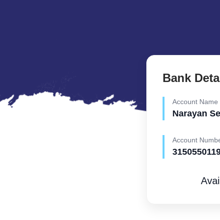
Bank Deta
Account Name
Narayan S
Account Numb
315055011
Avai