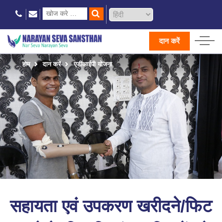
दान करें
होम
दान करें
एडीआईपी योजना
सहायता एवं उपकरण खरीदने/फिट