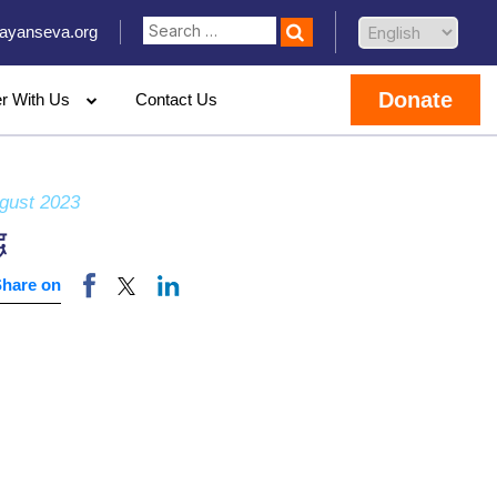
ayanseva.org
Donate
er With Us
Contact Us
gust 2023
ध
Share on