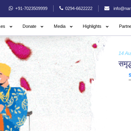
+91-7023509999
0294-6622222
info@nar
ses
Donate
Media
Highlights
Partn
14 Au
समृद्