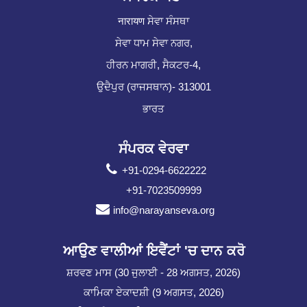
नारायण ਸੇਵਾ ਸੰਸਥਾ
ਸੇਵਾ ਧਾਮ ਸੇਵਾ ਨਗਰ,
ਹੀਰਨ ਮਾਗਰੀ, ਸੈਕਟਰ-4,
ਉਦੈਪੁਰ (ਰਾਜਸਥਾਨ)- 313001
ਭਾਰਤ
ਸੰਪਰਕ ਵੇਰਵਾ
+91-0294-6622222
+91-7023509999
info@narayanseva.org
ਆਉਣ ਵਾਲੀਆਂ ਇਵੈਂਟਾਂ 'ਚ ਦਾਨ ਕਰੋ
ਸ਼ਰਵਣ ਮਾਸ (30 ਜੁਲਾਈ - 28 ਅਗਸਤ, 2026)
ਕਾਮਿਕਾ ਏਕਾਦਸ਼ੀ (9 ਅਗਸਤ, 2026)