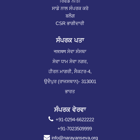
ਰਿਫੰਡ ਨੀਤੀ
ਸਾਡੇ ਨਾਲ ਸੰਪਰਕ ਕਰੋ
ਬਲੌਗ
CSR ਭਾਗੀਦਾਰੀ
ਸੰਪਰਕ ਪਤਾ
नारायण ਸੇਵਾ ਸੰਸਥਾ
ਸੇਵਾ ਧਾਮ ਸੇਵਾ ਨਗਰ,
ਹੀਰਨ ਮਾਗਰੀ, ਸੈਕਟਰ-4,
ਉਦੈਪੁਰ (ਰਾਜਸਥਾਨ)- 313001
ਭਾਰਤ
ਸੰਪਰਕ ਵੇਰਵਾ
+91-0294-6622222
+91-7023509999
info@narayanseva.org