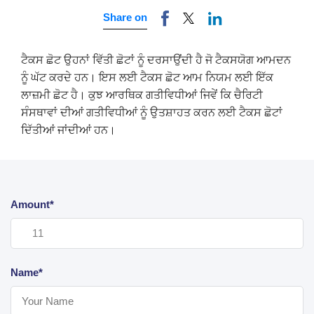
Share on
ਟੈਕਸ ਛੋਟ ਉਹਨਾਂ ਵਿੱਤੀ ਛੋਟਾਂ ਨੂੰ ਦਰਸਾਉਂਦੀ ਹੈ ਜੋ ਟੈਕਸਯੋਗ ਆਮਦਨ
ਨੂੰ ਘੱਟ ਕਰਦੇ ਹਨ। ਇਸ ਲਈ ਟੈਕਸ ਛੋਟ ਆਮ ਨਿਯਮ ਲਈ ਇੱਕ
ਲਾਜ਼ਮੀ ਛੋਟ ਹੈ। ਕੁਝ ਆਰਥਿਕ ਗਤੀਵਿਧੀਆਂ ਜਿਵੇਂ ਕਿ ਚੈਰਿਟੀ
ਸੰਸਥਾਵਾਂ ਦੀਆਂ ਗਤੀਵਿਧੀਆਂ ਨੂੰ ਉਤਸ਼ਾਹਤ ਕਰਨ ਲਈ ਟੈਕਸ ਛੋਟਾਂ
ਦਿੱਤੀਆਂ ਜਾਂਦੀਆਂ ਹਨ।
Amount*
Name*