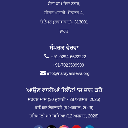
ਸੇਵਾ ਧਾਮ ਸੇਵਾ ਨਗਰ,
ਹੀਰਨ ਮਾਗਰੀ, ਸੈਕਟਰ-4,
ਉਦੈਪੁਰ (ਰਾਜਸਥਾਨ)- 313001
ਭਾਰਤ
ਸੰਪਰਕ ਵੇਰਵਾ
+91-0294-6622222
+91-7023509999
info@narayanseva.org
ਆਉਣ ਵਾਲੀਆਂ ਇਵੈਂਟਾਂ 'ਚ ਦਾਨ ਕਰੋ
ਸ਼ਰਵਣ ਮਾਸ (30 ਜੁਲਾਈ - 28 ਅਗਸਤ, 2026)
ਕਾਮਿਕਾ ਏਕਾਦਸ਼ੀ (9 ਅਗਸਤ, 2026)
ਹਰਿਆਲੀ ਅਮਾਵਸਿਆ (12 ਅਗਸਤ, 2026)