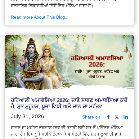
ਫਲਦਾਇਕ ਇਕਾਦਸ਼ੀਆਂ ਵਿੱਚੋਂ ਇੱਕ ਮੰਨਿਆ ਜਾਂਦਾ ਹੈ।
Read more About This Blog...
ਹਰਿਆਲੀ ਅਮਾਵੱਸਿਆ 2026: ਜਾਣੋ ਸਾਵਣ ਅਮਾਵੱਸਿਆ ਕਦੋਂ
ਹੈ, ਸ਼ੁਭ ਮੁਹੂਰਤ, ਪੂਜਾ ਵਿਧੀ ਅਤੇ ਦਾਨ ਦਾ ਮਹੱਤਵ
July 31, 2026
Share on
ਸਾਵਣ ਦਾ ਮਹੀਨਾ ਭਗਵਾਨ ਸ਼ਿਵ ਦੀ ਭਗਤੀ ਲਈ ਸਭ ਤੋਂ ਪਵਿੱਤਰ ਮੰਨਿਆ
ਜਾਂਦਾ ਹੈ। ਇਸ ਪੂਰੇ ਮਹੀਨੇ ਦੌਰਾਨ ਸ਼ਿਵ ਮੰਦਰਾਂ ਵਿੱਚ ਸ਼ਰਧਾਲੂਆਂ ਦੀ ਭਾਰੀ