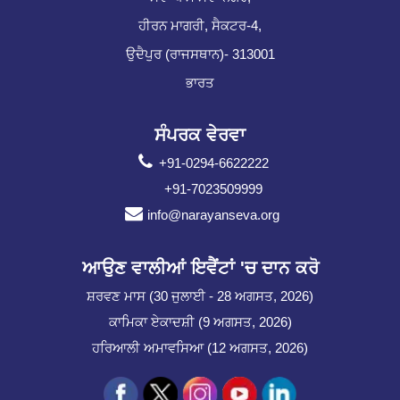
ਹੀਰਨ ਮਾਗਰੀ, ਸੈਕਟਰ-4,
ਉਦੈਪੁਰ (ਰਾਜਸਥਾਨ)- 313001
ਭਾਰਤ
ਸੰਪਰਕ ਵੇਰਵਾ
+91-0294-6622222
+91-7023509999
info@narayanseva.org
ਆਉਣ ਵਾਲੀਆਂ ਇਵੈਂਟਾਂ 'ਚ ਦਾਨ ਕਰੋ
ਸ਼ਰਵਣ ਮਾਸ (30 ਜੁਲਾਈ - 28 ਅਗਸਤ, 2026)
ਕਾਮਿਕਾ ਏਕਾਦਸ਼ੀ (9 ਅਗਸਤ, 2026)
ਹਰਿਆਲੀ ਅਮਾਵਸਿਆ (12 ਅਗਸਤ, 2026)