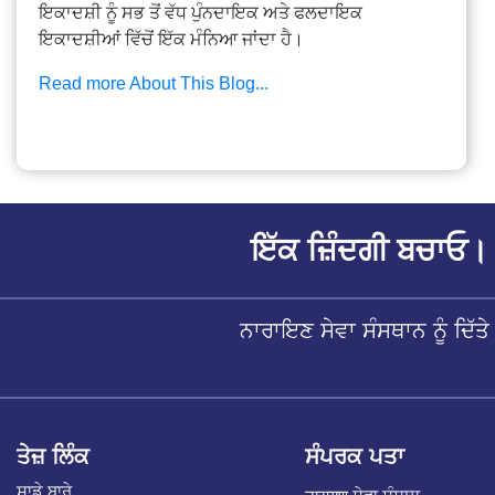
ਇਕਾਦਸ਼ੀ ਨੂੰ ਸਭ ਤੋਂ ਵੱਧ ਪੁੰਨਦਾਇਕ ਅਤੇ ਫਲਦਾਇਕ
ਇਕਾਦਸ਼ੀਆਂ ਵਿੱਚੋਂ ਇੱਕ ਮੰਨਿਆ ਜਾਂਦਾ ਹੈ।
Read more About This Blog...
ਇੱਕ ਜ਼ਿੰਦਗੀ ਬਚਾਓ। 
ਨਾਰਾਇਣ ਸੇਵਾ ਸੰਸਥਾਨ ਨੂੰ ਦਿ
ਤੇਜ਼ ਲਿੰਕ
ਸੰਪਰਕ ਪਤਾ
ਸਾਡੇ ਬਾਰੇ