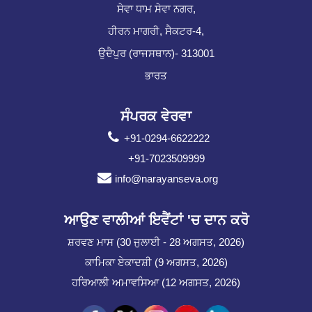
ਸੇਵਾ ਧਾਮ ਸੇਵਾ ਨਗਰ,
ਹੀਰਨ ਮਾਗਰੀ, ਸੈਕਟਰ-4,
ਉਦੈਪੁਰ (ਰਾਜਸਥਾਨ)- 313001
ਭਾਰਤ
ਸੰਪਰਕ ਵੇਰਵਾ
+91-0294-6622222
+91-7023509999
info@narayanseva.org
ਆਉਣ ਵਾਲੀਆਂ ਇਵੈਂਟਾਂ 'ਚ ਦਾਨ ਕਰੋ
ਸ਼ਰਵਣ ਮਾਸ (30 ਜੁਲਾਈ - 28 ਅਗਸਤ, 2026)
ਕਾਮਿਕਾ ਏਕਾਦਸ਼ੀ (9 ਅਗਸਤ, 2026)
ਹਰਿਆਲੀ ਅਮਾਵਸਿਆ (12 ਅਗਸਤ, 2026)