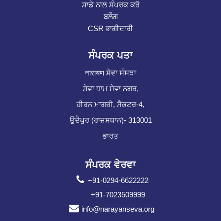
ਸਾਡੇ ਨਾਲ ਸੰਪਰਕ ਕਰੋ
ਬਲੌਗ
CSR ਭਾਗੀਦਾਰੀ
ਸੰਪਰਕ ਪਤਾ
नारायण ਸੇਵਾ ਸੰਸਥਾ
ਸੇਵਾ ਧਾਮ ਸੇਵਾ ਨਗਰ,
ਹੀਰਨ ਮਾਗਰੀ, ਸੈਕਟਰ-4,
ਉਦੈਪੁਰ (ਰਾਜਸਥਾਨ)- 313001
ਭਾਰਤ
ਸੰਪਰਕ ਵੇਰਵਾ
+91-0294-6622222
+91-7023509999
info@narayanseva.org