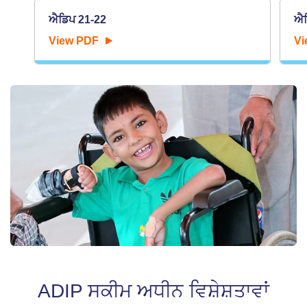
ਐਡਿਪ 21-22
ਐਡ
View PDF
Vi
ADIP ਸਕੀਮ ਅਧੀਨ ਵਿਸ਼ੇਸ਼ਤਾਵਾਂ