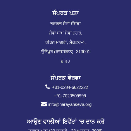
ਸੰਪਰਕ ਪਤਾ
नारायण ਸੇਵਾ ਸੰਸਥਾ
ਸੇਵਾ ਧਾਮ ਸੇਵਾ ਨਗਰ,
ਹੀਰਨ ਮਾਗਰੀ, ਸੈਕਟਰ-4,
ਉਦੈਪੁਰ (ਰਾਜਸਥਾਨ)- 313001
ਭਾਰਤ
ਸੰਪਰਕ ਵੇਰਵਾ
+91-0294-6622222
+91-7023509999
info@narayanseva.org
ਆਉਣ ਵਾਲੀਆਂ ਇਵੈਂਟਾਂ 'ਚ ਦਾਨ ਕਰੋ
ਸ਼ਰਵਣ ਮਾਸ (30 ਜੁਲਾਈ - 28 ਅਗਸਤ, 2026)