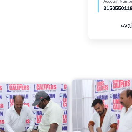
Account Numb
315055011
Avai