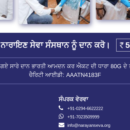
ਨਾਰਾਇਣ ਸੇਵਾ ਸੰਸਥਾਨ ਨੂੰ ਦਾਨ ਕਰੋ।
ੱਤੇ ਗਏ ਸਾਰੇ ਦਾਨ ਭਾਰਤੀ ਆਮਦਨ ਕਰ ਐਕਟ ਦੀ ਧਾਰਾ 80G ਦੇ ਤ
ਚੈਰਿਟੀ ਆਈਡੀ: AAATN4183F
ਸੰਪਰਕ ਵੇਰਵਾ
+91-0294-6622222
+91-7023509999
info@narayanseva.org