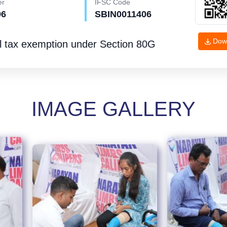
er
IFSC Code
96
SBIN0011406
Dow
l tax exemption under
Section 80G
IMAGE GALLERY