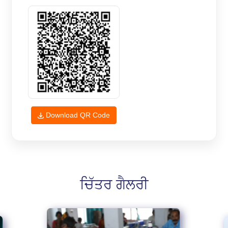
Download QR Code
ਚਿੱਤਰ ਗੈਲਰੀ