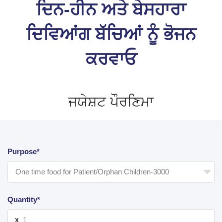
ਦਿਨ-ਹੀਨ ਅਤੇ ਬੇਸਹਾਰਾ
ਦਿਵਿਆਂਗ ਬੱਚਿਆਂ ਨੂੰ ਭੋਜਨ
ਕਰਵਾਓ
ਜਯੇਸ਼ਟ ਪੌਰਣਿਮਾ
Purpose*
Quantity*
X