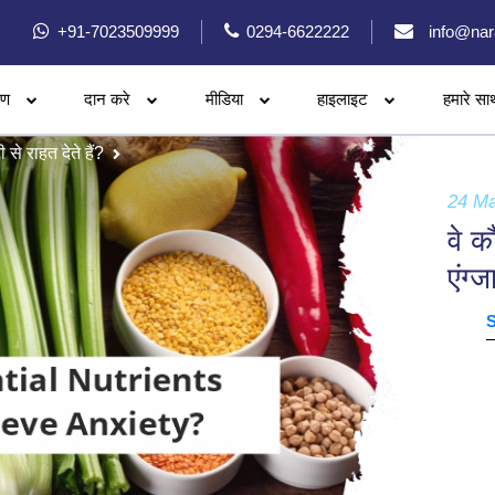
+91-7023509999
0294-6622222
info@nar
रण
दान करे
मीडिया
हाइलाइट
हमारे सा
ी से राहत देते हैं?
24 M
वे क
एंग्