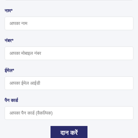
नाम*
नंबर*
ईमेल*
पैन कार्ड
दान करें