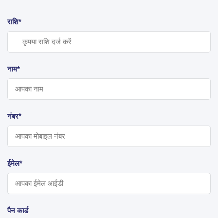
राशि*
नाम*
नंबर*
ईमेल*
पैन कार्ड