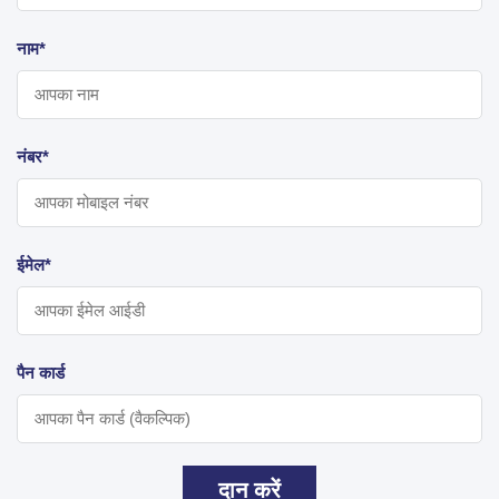
नाम*
नंबर*
ईमेल*
पैन कार्ड
दान करें