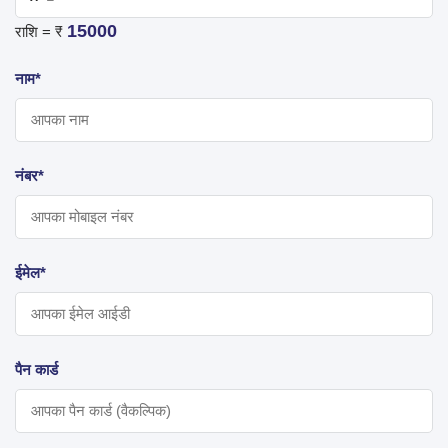
15000
राशि = ₹
नाम*
नंबर*
ईमेल*
पैन कार्ड