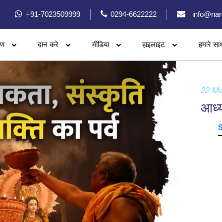
+91-7023509999
0294-6622222
info@nar
रण
दान करे
मीडिया
हाइलाइट
हमारे सा
22 M
आध्य