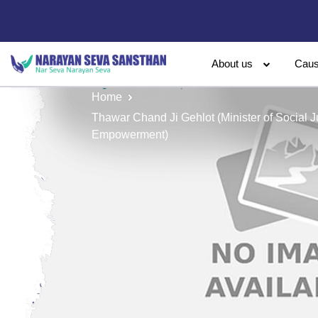
About us
Cau
Home
Thawar Chand Ji Gehlot (Minister of Social J
Empowerment)