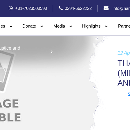
+91-7023509999
0294-6622222
info@nar
ses
Donate
Media
Highlights
Partn
ustice and
12 Ap
TH
(M
AN