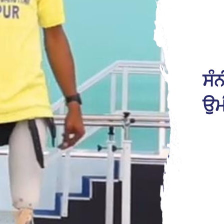
ਸੰ
ਉਮ