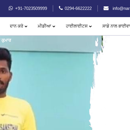
+91-7023509999
0294-6622222
info@nar
ਦਾਨ ਕਰੋ
ਮੀਡੀਆ
ਹਾਈਲਾਈਟਸ
ਸਾਡੇ ਨਾਲ ਭਾਈਵਾ
ਨਰਾਇਣ ਆਰਟੀਫਿਸ਼ਅਲ ਲਿੰਬ (ਨਕਲੀ ਅੰਗ)
ੀ ਕੁਮਾਰ