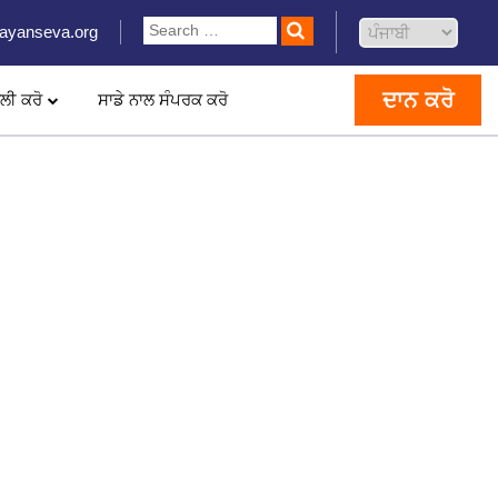
ayanseva.org
ਦਾਨ ਕਰੋ
ਲੀ ਕਰੋ
ਸਾਡੇ ਨਾਲ ਸੰਪਰਕ ਕਰੋ