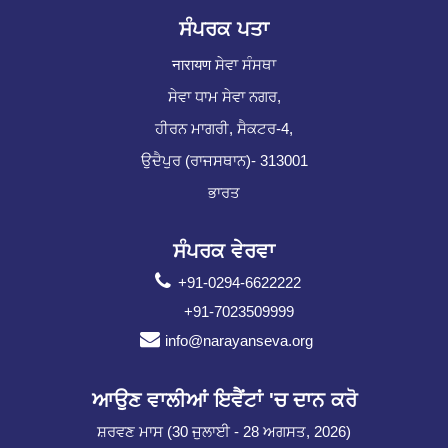
ਸੰਪਰਕ ਪਤਾ
नारायण ਸੇਵਾ ਸੰਸਥਾ
ਸੇਵਾ ਧਾਮ ਸੇਵਾ ਨਗਰ,
ਹੀਰਨ ਮਾਗਰੀ, ਸੈਕਟਰ-4,
ਉਦੈਪੁਰ (ਰਾਜਸਥਾਨ)- 313001
ਭਾਰਤ
ਸੰਪਰਕ ਵੇਰਵਾ
+91-0294-6622222
+91-7023509999
info@narayanseva.org
ਆਉਣ ਵਾਲੀਆਂ ਇਵੈਂਟਾਂ 'ਚ ਦਾਨ ਕਰੋ
ਸ਼ਰਵਣ ਮਾਸ (30 ਜੁਲਾਈ - 28 ਅਗਸਤ, 2026)