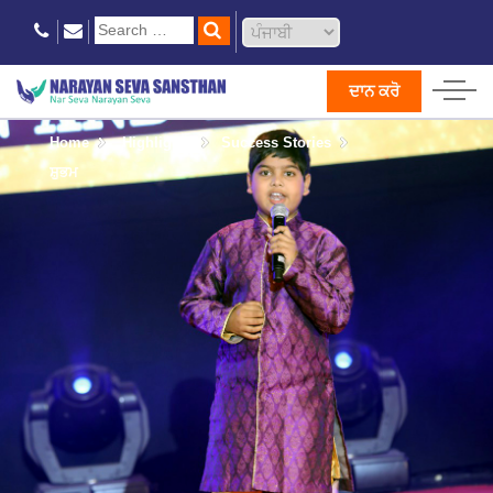
ਦਾਨ ਕਰੋ
Home
Highlights
Success Stories
ਸ਼ੁਭਮ