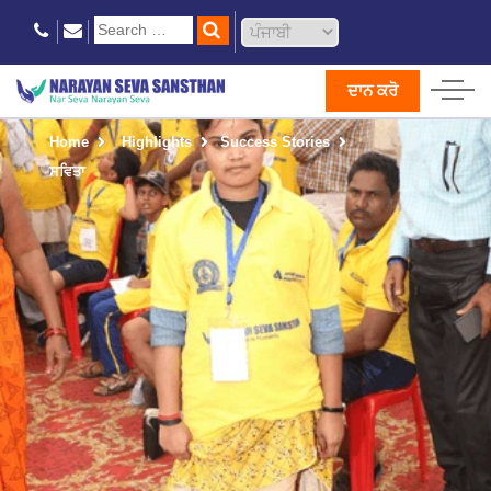
ਦਾਨ ਕਰੋ
Home
Highlights
Success Stories
ਸਵਿਤਾ