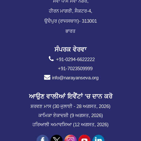
ਸੇਵਾ ਧਾਮ ਸੇਵਾ ਨਗਰ,
ਹੀਰਨ ਮਾਗਰੀ, ਸੈਕਟਰ-4,
ਉਦੈਪੁਰ (ਰਾਜਸਥਾਨ)- 313001
ਭਾਰਤ
ਸੰਪਰਕ ਵੇਰਵਾ
+91-0294-6622222
+91-7023509999
info@narayanseva.org
ਆਉਣ ਵਾਲੀਆਂ ਇਵੈਂਟਾਂ 'ਚ ਦਾਨ ਕਰੋ
ਸ਼ਰਵਣ ਮਾਸ (30 ਜੁਲਾਈ - 28 ਅਗਸਤ, 2026)
ਕਾਮਿਕਾ ਏਕਾਦਸ਼ੀ (9 ਅਗਸਤ, 2026)
ਹਰਿਆਲੀ ਅਮਾਵਸਿਆ (12 ਅਗਸਤ, 2026)