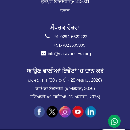
ਉਦੈਪੁਰ (ਰਾਜਸਥਾਨ)- 313001
ਭਾਰਤ
ਸੰਪਰਕ ਵੇਰਵਾ
+91-0294-6622222
+91-7023509999
info@narayanseva.org
ਆਉਣ ਵਾਲੀਆਂ ਇਵੈਂਟਾਂ 'ਚ ਦਾਨ ਕਰੋ
ਸ਼ਰਵਣ ਮਾਸ (30 ਜੁਲਾਈ - 28 ਅਗਸਤ, 2026)
ਕਾਮਿਕਾ ਏਕਾਦਸ਼ੀ (9 ਅਗਸਤ, 2026)
ਹਰਿਆਲੀ ਅਮਾਵਸਿਆ (12 ਅਗਸਤ, 2026)