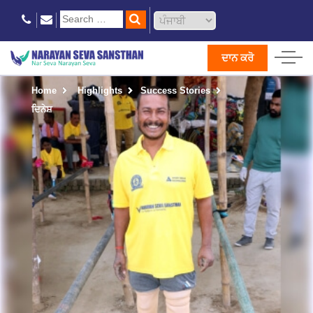
ਦਾਨ ਕਰੋ
Home
Highlights
Success Stories
ਦਿਨੇਸ਼