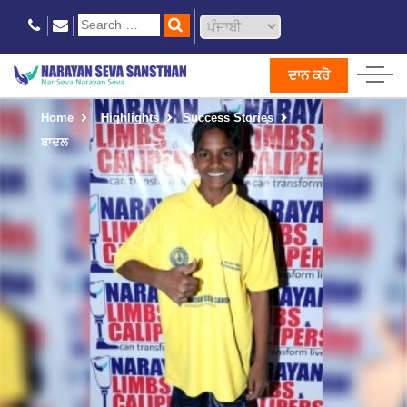
ਦਾਨ ਕਰੋ
Home
Highlights
Success Stories
ਬਾਦਲ