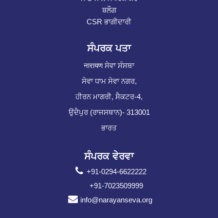
ਬਲੌਗ
CSR ਭਾਗੀਦਾਰੀ
ਸੰਪਰਕ ਪਤਾ
नारायण ਸੇਵਾ ਸੰਸਥਾ
ਸੇਵਾ ਧਾਮ ਸੇਵਾ ਨਗਰ,
ਹੀਰਨ ਮਾਗਰੀ, ਸੈਕਟਰ-4,
ਉਦੈਪੁਰ (ਰਾਜਸਥਾਨ)- 313001
ਭਾਰਤ
ਸੰਪਰਕ ਵੇਰਵਾ
+91-0294-6622222
+91-7023509999
info@narayanseva.org