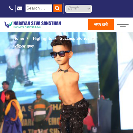
ਦਾਨ ਕਰੋ
Home
Highlights
Success Stories
ਅਹਿਮਦ ਰਾਜਾ