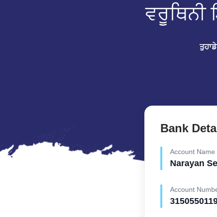
ਵਰੂਥਿਨੀ 
ਤੁਹਾਡ
Bank Deta
Account Name
Narayan S
Account Numb
315055011