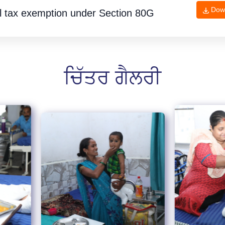
Dow
l tax exemption under
Section 80G
ਚਿੱਤਰ ਗੈਲਰੀ