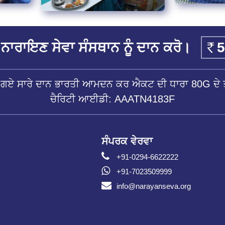
ਨਾਰਾਇਣ ਸੇਵਾ ਸੰਸਥਾਨ ਨੂੰ ਦਾਨ ਕਰੋ।
ੱਤੇ ਗਏ ਸਾਰੇ ਦਾਨ ਭਾਰਤੀ ਆਮਦਨ ਕਰ ਐਕਟ ਦੀ ਧਾਰਾ 80G ਦੇ ਤ
ਚੈਰਿਟੀ ਆਈਡੀ: AAATN4183F
ਸੰਪਰਕ ਵੇਰਵਾ
+91-0294-6622222
+91-7023509999
info@narayanseva.org