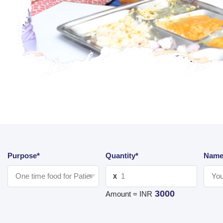
Purpose*
Quantity*
Name
X
3000
Amount = INR