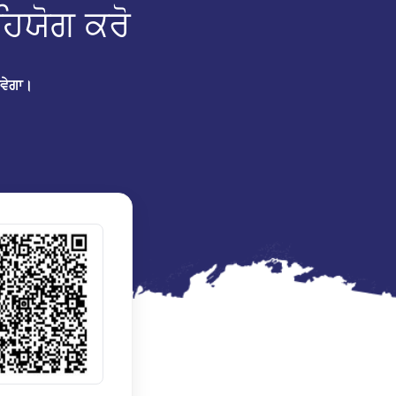
ਹਿਯੋਗ ਕਰੋ
ਾਵੇਗਾ।