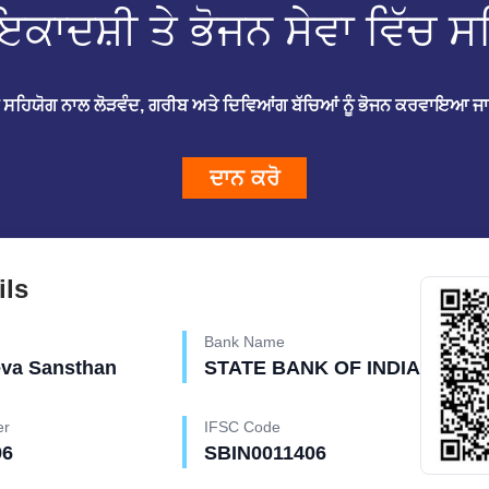
ਇਕਾਦਸ਼ੀ ਤੇ ਭੋਜਨ ਸੇਵਾ ਵਿੱਚ ਸ
ੇ ਸਹਿਯੋਗ ਨਾਲ ਲੋੜਵੰਦ, ਗਰੀਬ ਅਤੇ ਦਿਵਿਆਂਗ ਬੱਚਿਆਂ ਨੂੰ ਭੋਜਨ ਕਰਵਾਇਆ ਜ
ਦਾਨ ਕਰੋ
ils
Bank Name
eva Sansthan
STATE BANK OF INDIA
er
IFSC Code
96
SBIN0011406