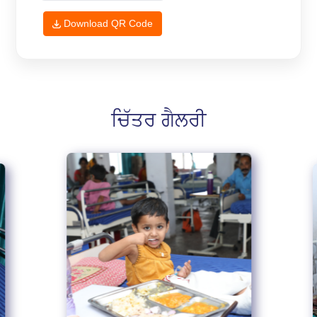
Download QR Code
ਚਿੱਤਰ ਗੈਲਰੀ