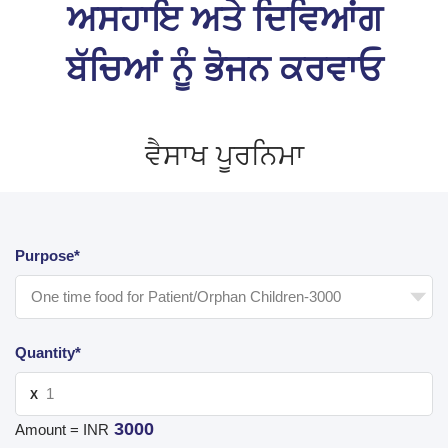
ਅਸਹਾਇ ਅਤੇ ਦਿਵਿਆਂਗ
ਬੱਚਿਆਂ ਨੂੰ ਭੋਜਨ ਕਰਵਾਓ
ਵੈਸਾਖ ਪੂਰਨਿਮਾ
Purpose*
Quantity*
X
3000
Amount = INR