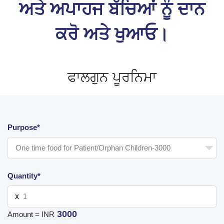
ਅਤੇ ਅਪਾਹਜ ਬੱਚਿਆਂ ਨੂੰ ਦਾਨ
ਕਰੋ ਅਤੇ ਖੁਆਓ।
ਫਾਲਗੁਨ ਪੂਰਨਿਮਾ
Purpose*
Quantity*
X
3000
Amount = INR