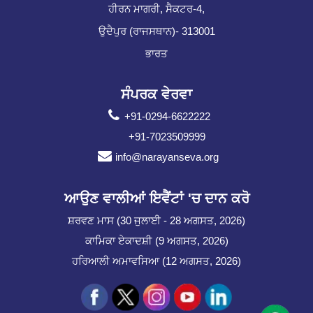
ਹੀਰਨ ਮਾਗਰੀ, ਸੈਕਟਰ-4,
ਉਦੈਪੁਰ (ਰਾਜਸਥਾਨ)- 313001
ਭਾਰਤ
ਸੰਪਰਕ ਵੇਰਵਾ
+91-0294-6622222
+91-7023509999
info@narayanseva.org
ਆਉਣ ਵਾਲੀਆਂ ਇਵੈਂਟਾਂ 'ਚ ਦਾਨ ਕਰੋ
ਸ਼ਰਵਣ ਮਾਸ (30 ਜੁਲਾਈ - 28 ਅਗਸਤ, 2026)
ਕਾਮਿਕਾ ਏਕਾਦਸ਼ੀ (9 ਅਗਸਤ, 2026)
ਹਰਿਆਲੀ ਅਮਾਵਸਿਆ (12 ਅਗਸਤ, 2026)