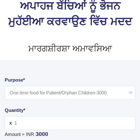
ਅਪਾਹਜ ਬੱਚਿਆਂ ਨੂੰ ਭੋਜਨ
ਮੁਹੱਈਆ ਕਰਵਾਉਣ ਵਿੱਚ ਮਦਦ
ਮਾਰਗਸ਼ੀਰਸ਼ਾ ਅਮਾਵਸਿਆ
Purpose*
Quantity*
X
3000
Amount = INR