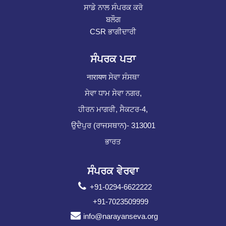
ਸਾਡੇ ਨਾਲ ਸੰਪਰਕ ਕਰੋ
ਬਲੌਗ
CSR ਭਾਗੀਦਾਰੀ
ਸੰਪਰਕ ਪਤਾ
नारायण ਸੇਵਾ ਸੰਸਥਾ
ਸੇਵਾ ਧਾਮ ਸੇਵਾ ਨਗਰ,
ਹੀਰਨ ਮਾਗਰੀ, ਸੈਕਟਰ-4,
ਉਦੈਪੁਰ (ਰਾਜਸਥਾਨ)- 313001
ਭਾਰਤ
ਸੰਪਰਕ ਵੇਰਵਾ
+91-0294-6622222
+91-7023509999
info@narayanseva.org