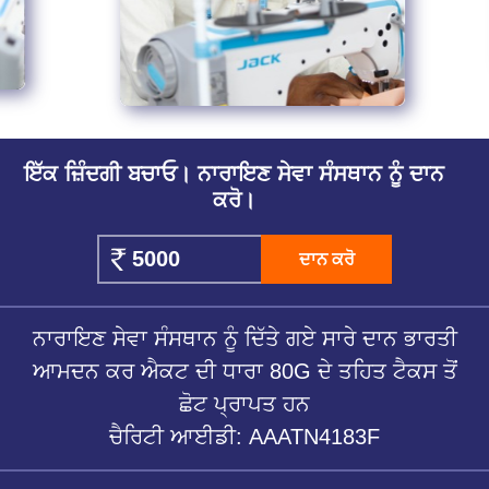
ਇੱਕ ਜ਼ਿੰਦਗੀ ਬਚਾਓ। ਨਾਰਾਇਣ ਸੇਵਾ ਸੰਸਥਾਨ ਨੂੰ ਦਾਨ
ਕਰੋ।
ਦਾਨ ਕਰੋ
ਨਾਰਾਇਣ ਸੇਵਾ ਸੰਸਥਾਨ ਨੂੰ ਦਿੱਤੇ ਗਏ ਸਾਰੇ ਦਾਨ ਭਾਰਤੀ
ਆਮਦਨ ਕਰ ਐਕਟ ਦੀ ਧਾਰਾ 80G ਦੇ ਤਹਿਤ ਟੈਕਸ ਤੋਂ
ਛੋਟ ਪ੍ਰਾਪਤ ਹਨ
ਚੈਰਿਟੀ ਆਈਡੀ: AAATN4183F