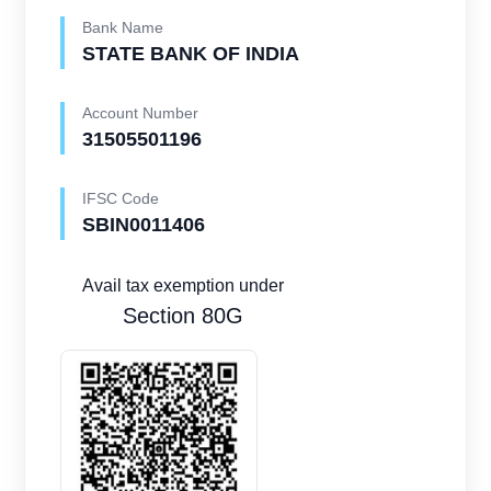
Bank Name
STATE BANK OF INDIA
Account Number
31505501196
IFSC Code
SBIN0011406
Avail tax exemption under
Section 80G