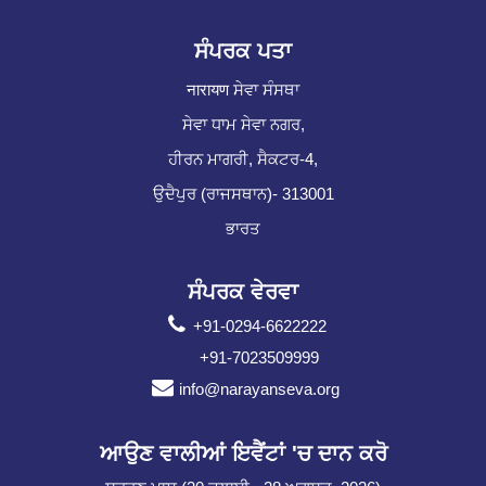
ਸੰਪਰਕ ਪਤਾ
नारायण ਸੇਵਾ ਸੰਸਥਾ
ਸੇਵਾ ਧਾਮ ਸੇਵਾ ਨਗਰ,
ਹੀਰਨ ਮਾਗਰੀ, ਸੈਕਟਰ-4,
ਉਦੈਪੁਰ (ਰਾਜਸਥਾਨ)- 313001
ਭਾਰਤ
ਸੰਪਰਕ ਵੇਰਵਾ
+91-0294-6622222
+91-7023509999
info@narayanseva.org
ਆਉਣ ਵਾਲੀਆਂ ਇਵੈਂਟਾਂ 'ਚ ਦਾਨ ਕਰੋ