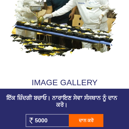
IMAGE GALLERY
ਇੱਕ ਜ਼ਿੰਦਗੀ ਬਚਾਓ। ਨਾਰਾਇਣ ਸੇਵਾ ਸੰਸਥਾਨ ਨੂੰ ਦਾਨ
ਕਰੋ।
ਦਾਨ ਕਰੋ