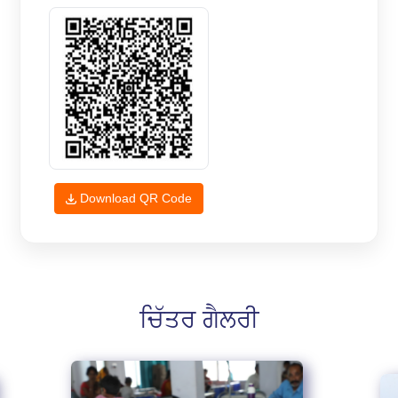
Download QR Code
ਚਿੱਤਰ ਗੈਲਰੀ