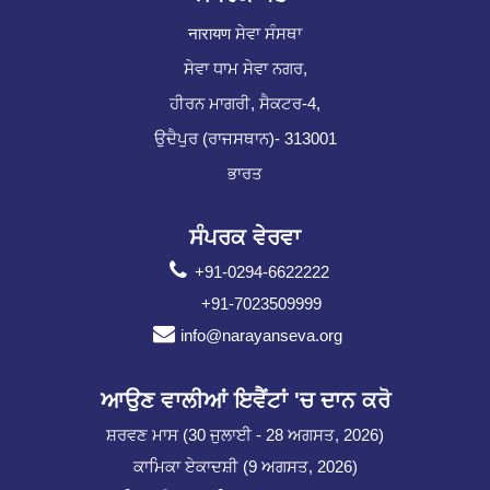
नारायण ਸੇਵਾ ਸੰਸਥਾ
ਸੇਵਾ ਧਾਮ ਸੇਵਾ ਨਗਰ,
ਹੀਰਨ ਮਾਗਰੀ, ਸੈਕਟਰ-4,
ਉਦੈਪੁਰ (ਰਾਜਸਥਾਨ)- 313001
ਭਾਰਤ
ਸੰਪਰਕ ਵੇਰਵਾ
+91-0294-6622222
+91-7023509999
info@narayanseva.org
ਆਉਣ ਵਾਲੀਆਂ ਇਵੈਂਟਾਂ 'ਚ ਦਾਨ ਕਰੋ
ਸ਼ਰਵਣ ਮਾਸ (30 ਜੁਲਾਈ - 28 ਅਗਸਤ, 2026)
ਕਾਮਿਕਾ ਏਕਾਦਸ਼ੀ (9 ਅਗਸਤ, 2026)