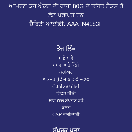
ਆਮਦਨ ਕਰ ਐਕਟ ਦੀ ਧਾਰਾ 80G ਦੇ ਤਹਿਤ ਟੈਕਸ ਤੋਂ
ਛੋਟ ਪ੍ਰਾਪਤ ਹਨ
ਚੈਰਿਟੀ ਆਈਡੀ: AAATN4183F
ਤੇਜ਼ ਲਿੰਕ
ਸਾਡੇ ਬਾਰੇ
ਖਬਰਾਂ ਅਤੇ ਕਿੱਸੇ
ਕਰੀਅਰ
ਅਕਸਰ ਪੁੱਛੇ ਜਾਣ ਵਾਲੇ ਸਵਾਲ
ਗੋਪਨੀਯਤਾ ਨੀਤੀ
ਰਿਫੰਡ ਨੀਤੀ
ਸਾਡੇ ਨਾਲ ਸੰਪਰਕ ਕਰੋ
ਬਲੌਗ
CSR ਭਾਗੀਦਾਰੀ
ਸੰਪਰਕ ਪਤਾ