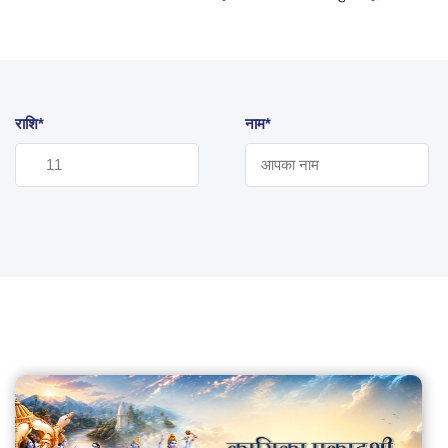
राशि*
नाम*