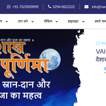
+91-7023509999
0294-6622222
info@nar
रण
दान करे
मीडिया
हाइलाइट
हमारे सा
-दान और पूजा का महत्व
21 M
VAI
वैशा