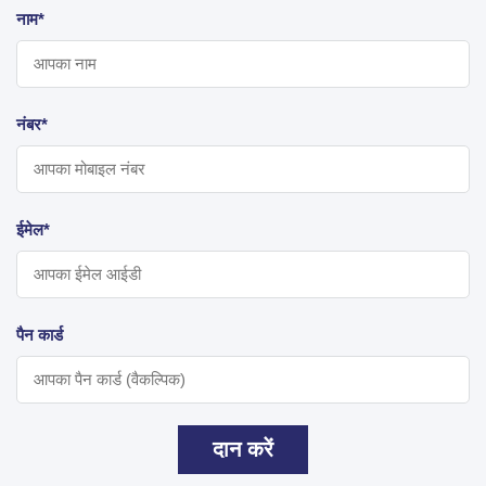
नाम*
नंबर*
ईमेल*
पैन कार्ड
दान करें