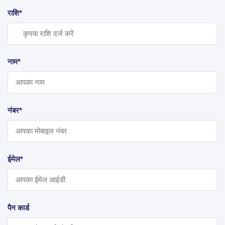
राशि*
नाम*
नंबर*
ईमेल*
पैन कार्ड