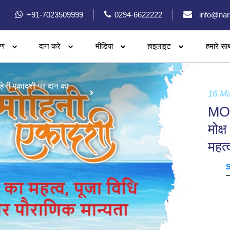
+91-7023509999
0294-6622222
info@nar
रण
दान करे
मीडिया
हाइलाइट
हमारे सा
हिनी एकादशी पर दान का
16 M
MO
मोक्
महत्