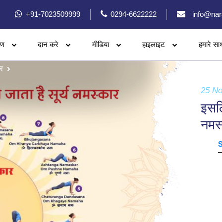
+91-7023509999
0294-6622222
info@nar
रण
दान करे
मीडिया
हाइलाइट
हमारे सा
र
25 N
इसलि
नमस