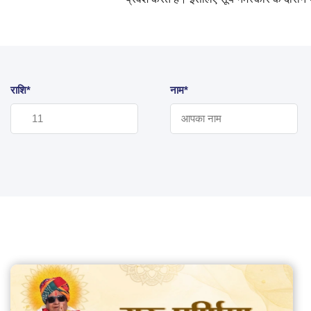
राशि*
नाम*