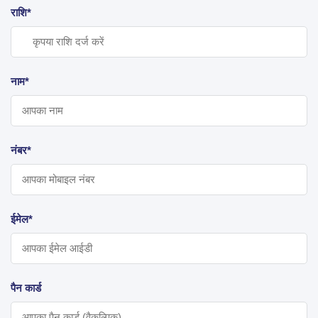
राशि*
नाम*
नंबर*
ईमेल*
पैन कार्ड